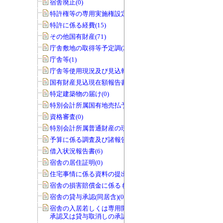
宿舎廃止(0)
特許権等の専用実施権設定(22)
特許に係る経費(15)
その他国有財産(71)
庁舎敷地の取得等予定調(22)
庁舎等(1)
庁舎等使用現況及び見込報告書(0)
国有財産見込現在額報告書(1)
特定建築物の届け(0)
特別会計所属国有地売払予定調(0)
資格審査(0)
特別会計所属普通財産の現況調査(0)
予算に係る調査及び諸報告(286)
借入状況報告書(6)
宿舎の居住証明(0)
住宅事情に係る資料の提出(3)
宿舎の損害賠償金に係るもの(0)
宿舎の貸与承認(同居含)(0)
宿舎の入居若しくは専用開始の延期の
承認又は貸与取消しの承認(0)