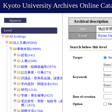
Kyoto University Archives Online Cat
Japanese
Archival description
Title
物品管
Level
Level
Kyoto Uni
All holdings
法人文書(40364)
Search below this level
事務本部(19969)
総長(141)
Target
Ar
人事(2249)
Enter
総務・組織改編等(1974)
記念事業・行事(273)
Enter
Keywords
評議会・部局長会議、諸委員会等(1466)
学内規則・関係法令(162)
Enter
研究(1214)
学務・厚生補導(1625)
Date of creation
受託研究・寄附・知財等（産官学連
Option
On
携）(413)
国際交流(1704)