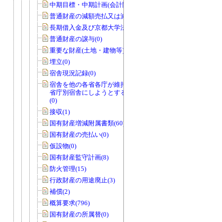
中期目標・中期計画(会計関係)(0)
普通財産の減額売払又は減額貸付(0)
長期借入金及び京都大学法人債(0)
普通財産の譲与(0)
重要な財産(土地・建物等)(0)
埋立(0)
宿舎現況記録(0)
宿舎を他の各省各庁が維持管理を行う
省庁別宿舎にしようとする場合のもの
(0)
接収(1)
国有財産増減附属書類(60)
国有財産の売払い(0)
仮設物(0)
国有財産監守計画(8)
防火管理(15)
行政財産の用途廃止(3)
補償(2)
概算要求(796)
国有財産の所属替(0)