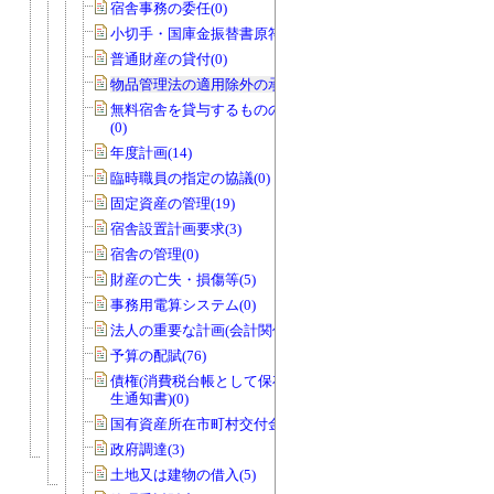
宿舎事務の委任(0)
小切手・国庫金振替書原符(1)
普通財産の貸付(0)
物品管理法の適用除外の承認(1)
無料宿舎を貸与するものの指定の協議
(0)
年度計画(14)
臨時職員の指定の協議(0)
固定資産の管理(19)
宿舎設置計画要求(3)
宿舎の管理(0)
財産の亡失・損傷等(5)
事務用電算システム(0)
法人の重要な計画(会計関係)(0)
予算の配賦(76)
債権(消費税台帳として保存する債権発
生通知書)(0)
国有資産所在市町村交付金(1)
政府調達(3)
土地又は建物の借入(5)