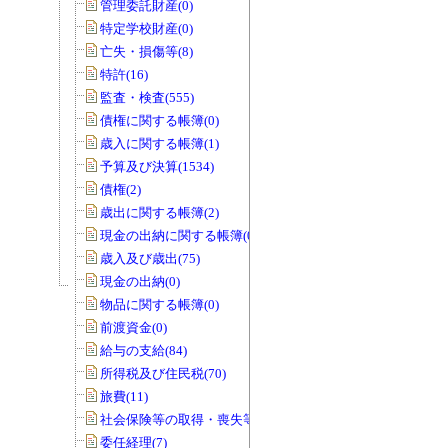
管理委託財産(0)
特定学校財産(0)
亡失・損傷等(8)
特許(16)
監査・検査(555)
債権に関する帳簿(0)
歳入に関する帳簿(1)
予算及び決算(1534)
債権(2)
歳出に関する帳簿(2)
現金の出納に関する帳簿(0)
歳入及び歳出(75)
現金の出納(0)
物品に関する帳簿(0)
前渡資金(0)
給与の支給(84)
所得税及び住民税(70)
旅費(11)
社会保険等の取得・喪失等(0)
委任経理(7)