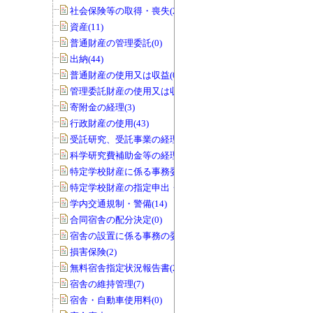
社会保険等の取得・喪失(25)
資産(11)
普通財産の管理委託(0)
出納(44)
普通財産の使用又は収益(0)
管理委託財産の使用又は収益(0)
寄附金の経理(3)
行政財産の使用(43)
受託研究、受託事業の経理(12)
科学研究費補助金等の経理(5)
特定学校財産に係る事務委任の承認(0)
特定学校財産の指定申出・協議(0)
学内交通規制・警備(14)
合同宿舎の配分決定(0)
宿舎の設置に係る事務の委任(0)
損害保険(2)
無料宿舎指定状況報告書(2)
宿舎の維持管理(7)
宿舎・自動車使用料(0)