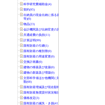
科学研究費補助金(4)
契約(95)
出納員の現金出納に係る書類(交付伝票
等)(0)
物品(23)
会計機関及び出納官吏の異動(0)
共通経費の負担(11)
計算証明(99)
国有財産の引継(1)
国有財産の種別替(0)
国有財産の用途変更(0)
交換計画書(0)
建物の移築及び改築(0)
建物の新築及び増築(0)
文部科学省ほか他機関に対する報告書
類(68)
国有財産増減及び現在額報告書(32)
国有財産無償貸付状況報告書(0)
価格改定(3)
国有財産の滅失・き損(41)