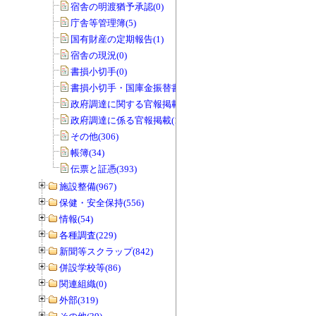
宿舎の明渡猶予承認(0)
庁舎等管理簿(5)
国有財産の定期報告(1)
宿舎の現況(0)
書損小切手(0)
書損小切手・国庫金振替書(0)
政府調達に関する官報掲載(0)
政府調達に係る官報掲載(1)
その他(306)
帳簿(34)
伝票と証憑(393)
施設整備(967)
保健・安全保持(556)
情報(54)
各種調査(229)
新聞等スクラップ(842)
併設学校等(86)
関連組織(0)
外部(319)