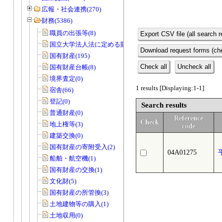
広報・社会連携(270)
財務(5386)
職員の出張等(8)
Export CSV file (all search r
国立大学法人法に定める財務諸表等(3)
Download request forms (che
国有財産(195)
Check all
Uncheck all
国有財産台帳(8)
境界査定(0)
1 results [Displaying:1-1]
宿舎(66)
登記(0)
Search results
普通財産(0)
Reference
Check
地上権等(3)
code
建築交換(0)
国有財産の寄附受入(2)
04A01275
船舶・航空機(1)
国有財産の交換(1)
文化財(5)
国有財産の所管換(3)
土地建物等の購入(1)
土地収用(0)