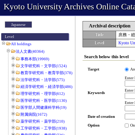
Kyoto University Archives Online Cat
Japanese
Archival description
Title
庶務・
Level
Level
Kyoto Uni
All holdings
法人文書(40364)
Search below this level
事務本部(19969)
文学研究科・文学部(1524)
Target
Ar
教育学研究科・教育学部(378)
Enter
法学研究科・法学部(575)
経済学研究科・経済学部(486)
Enter
Keywords
理学研究科・理学部(612)
医学研究科・医学部(1130)
Enter
医学部人間健康科学科(19)
附属病院(1672)
Date of creation
薬学研究科・薬学部(210)
Option
On
工学研究科・工学部(1938)