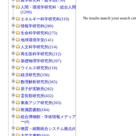
農学研究科・農学部(736)
人間・環境学研究科・総合人間学部
(1206)
No results match your search cri
エネルギー科学研究科(319)
情報学研究科(280)
生命科学研究科(275)
地球環境学堂(141)
人文科学研究所(214)
再生医科学研究所(212)
基礎物理学研究所(207)
ウイルス研究所(116)
経済研究所(336)
数理解析研究所(365)
原子炉実験所(262)
霊長類研究所(432)
東南アジア研究所(203)
附属図書館(184)
総合博物館・学術情報メディアセンタ
ー(4)
物質－細胞統合システム拠点(8)
大学文書館(104)