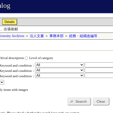
alog
Details
遣、出張依頼
versity Archives
＞
法人文書
＞
事務本部
＞
総務・組織改編等
chival description
Level of category
 Keyword and condition：
 Keyword and condition：
 Keyword and condition：
ly items with images
Search
Clear
teria. Please check whether the search keywords are correct.