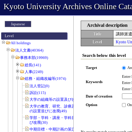
Kyoto University Archives Online Cat
Japanese
Archival description
Title
講師派
Level
Level
Kyoto Uni
All holdings
法人文書(40364)
Search below this level
事務本部(19969)
総長(141)
Target
Ar
人事(2249)
Enter
総務・組織改編等(1974)
Keywords
Enter
法人登記(0)
Enter
訴訟(115)
Date of creation
大学の組織等の設置及び改廃(57)
Option
On
大学の教育、研究、診療及び事務組織
の設置並びに改廃(49)
学部・学科・講座・学科目等の設置及
び改廃(30)
中期目標・中期計画の策定(0)
No results match your search cri