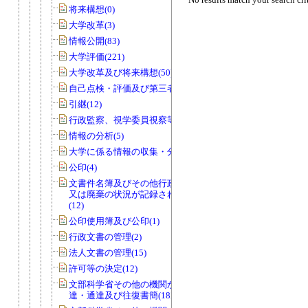
将来構想(0)
大学改革(3)
情報公開(83)
大学評価(221)
大学改革及び将来構想(50)
自己点検・評価及び第三者評価(5)
引継(12)
行政監察、視学委員視察等(56)
情報の分析(5)
大学に係る情報の収集・分析(0)
公印(4)
文書件名簿及びその他行政文書の取得
又は廃棄の状況が記録されているもの
(12)
公印使用簿及び公印(1)
行政文書の管理(2)
法人文書の管理(15)
許可等の決定(12)
文部科学省その他の機関からの諸令
達・通達及び往復書簡(182)