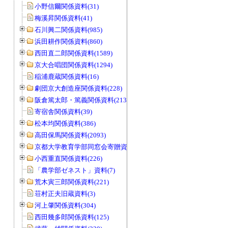
小野信爾関係資料(31)
梅溪昇関係資料(41)
石川興二関係資料(985)
浜田耕作関係資料(860)
西田直二郎関係資料(1589)
京大合唱団関係資料(1294)
稲浦鹿蔵関係資料(16)
劇団京大創造座関係資料(228)
阪倉篤太郎・篤義関係資料(213)
寄宿舎関係資料(39)
松本均関係資料(386)
高田保馬関係資料(2093)
京都大学教育学部同窓会寄贈資料(963)
小西重直関係資料(226)
「農学部ゼネスト」資料(7)
荒木寅三郎関係資料(221)
荘村正夫旧蔵資料(3)
河上肇関係資料(304)
西田幾多郎関係資料(125)