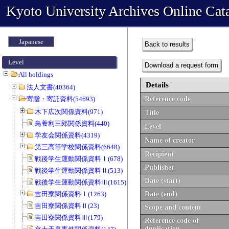
Kyoto University Archives Online Cat
Japanese
Back to results
Level
Download a request form
All holdings
Details
法人文書(40364)
寄贈・寄託資料(54693)
Reference code
木下広次関係資料(971)
Title
鳥養利三郎関係資料(440)
Level
学友会関係資料(4319)
Name of creator
第三高等学校関係資料(6648)
Recipient
戦後学生運動関係資料Ⅰ(678)
Publisher
戦後学生運動関係資料Ⅱ(513)
Date (start)
戦後学生運動関係資料Ⅲ(1615)
吉田寮関係資料Ⅰ(1263)
Date (end)
吉田寮関係資料Ⅱ(23)
Scope and content
吉田寮関係資料Ⅲ(179)
Reference code of
duplication