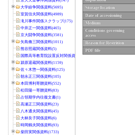
京大天皇事件関係資料(147)
大学紛争関係資料(5695)
Storage location
室賀信夫関係資料(4989)
Date of accessioning
滝川事件関係スクラップ(175)
Medium
中井正一関係資料(465)
Conditions governing
京大闘争関係資料(3581)
access
矢島脩三関係資料(1011)
Reason for Restrition
熊谷照蔵関係資料(5)
PDF file
国際高等教育院設置反対関係資料(20)
潁原退蔵関係資料(1159)
佐々木惣一関係資料(125)
朝永正三関係資料(105)
本田博利寄贈資料(552)
松田陽一寄贈資料(83)
占領期学内往復文書(1)
高瀬正三関係資料(23)
八木通夫関係資料(45)
大林良子関係資料(6)
時岡鶴夫関係資料(93)
柴田実関係資料(1733)