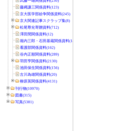
武藤一雄関係資料(230)
藤縄謙三関係資料(123)
京大医学部紛争関係資料(245)
京大関連記事スクラップ集(8)
松尾尊兊寄贈資料(712)
澤田閏関係資料(12)
堀内三郎・石田基蔵関係資料(189)
看護部関係資料(162)
谷内正順関係資料(289)
羽田亨関係資料(2130)
池田保生関係資料(156)
古川為雄関係資料(20)
柳原英関係資料(4131)
刊行物(10970)
図書(315)
写真(5381)