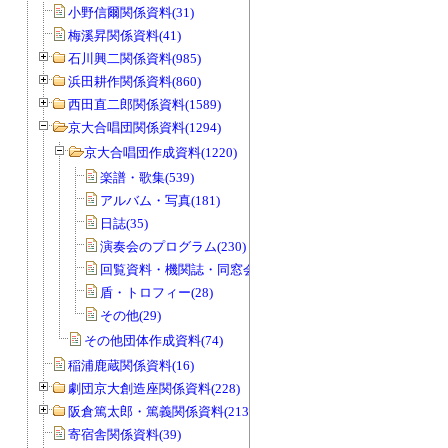
小野信爾関係資料(31)
梅溪昇関係資料(41)
石川興二関係資料(985)
浜田耕作関係資料(860)
西田直二郎関係資料(1589)
京大合唱団関係資料(1294)
京大合唱団作成資料(1220)
楽譜・歌集(539)
アルバム・写真(181)
日誌(35)
演奏会のプログラム(230)
回覧資料・機関誌・同窓会誌(178)
盾・トロフィー(28)
その他(29)
その他団体作成資料(74)
稲浦鹿蔵関係資料(16)
劇団京大創造座関係資料(228)
阪倉篤太郎・篤義関係資料(213)
寄宿舎関係資料(39)