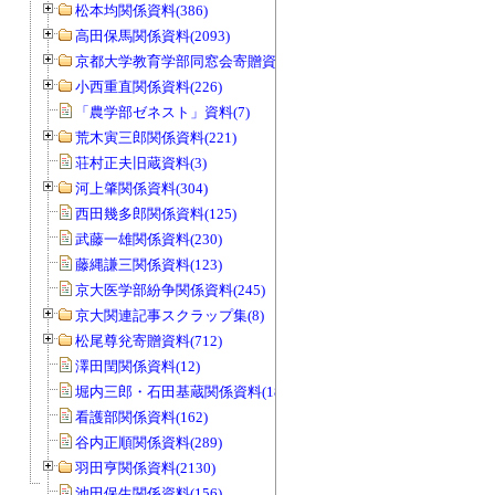
松本均関係資料(386)
高田保馬関係資料(2093)
京都大学教育学部同窓会寄贈資料(963)
小西重直関係資料(226)
「農学部ゼネスト」資料(7)
荒木寅三郎関係資料(221)
荘村正夫旧蔵資料(3)
河上肇関係資料(304)
西田幾多郎関係資料(125)
武藤一雄関係資料(230)
藤縄謙三関係資料(123)
京大医学部紛争関係資料(245)
京大関連記事スクラップ集(8)
松尾尊兊寄贈資料(712)
澤田閏関係資料(12)
堀内三郎・石田基蔵関係資料(189)
看護部関係資料(162)
谷内正順関係資料(289)
羽田亨関係資料(2130)
池田保生関係資料(156)