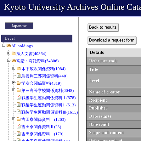
Kyoto University Archives Online Cat
Japanese
Back to results
Level
Download a request form
All holdings
Details
法人文書(40364)
寄贈・寄託資料(54806)
Reference code
木下広次関係資料(1084)
Title
鳥養利三郎関係資料(440)
Level
学友会関係資料(4319)
第三高等学校関係資料(6648)
Name of creator
戦後学生運動関係資料Ⅰ(678)
Recipient
戦後学生運動関係資料Ⅱ(513)
Publisher
戦後学生運動関係資料Ⅲ(1615)
Date (start)
吉田寮関係資料Ⅰ(1263)
Date (end)
吉田寮関係資料Ⅱ(23)
Scope and content
吉田寮関係資料Ⅲ(179)
Reference code of