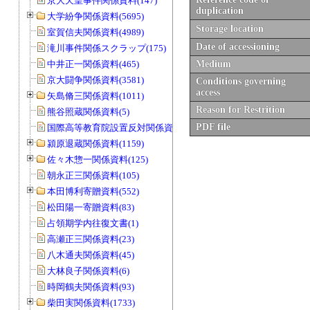
京大天皇事件関係資料(147)
duplication
大学紛争関係資料(5695)
Storage location
室賀信夫関係資料(4989)
Date of accessioning
滝川事件関係スクラップ(175)
中井正一関係資料(465)
Medium
京大闘争関係資料(3581)
Conditions governing
access
矢島脩三関係資料(1011)
Reason for Restrition
熊谷照蔵関係資料(5)
PDF file
国際高等教育院設置反対関係資料(20)
潁原退蔵関係資料(1159)
佐々木惣一関係資料(125)
朝永正三関係資料(105)
本田博利寄贈資料(552)
松田陽一寄贈資料(83)
占領期学内往復文書(1)
高瀬正三関係資料(23)
八木通夫関係資料(45)
大林良子関係資料(6)
時岡鶴夫関係資料(93)
柴田実関係資料(1733)