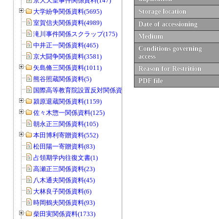
京大天皇事件関係資料(147)
大学紛争関係資料(5695)
Storage location
室賀信夫関係資料(4989)
Date of accessioning
滝川事件関係スクラップ(175)
Medium
中井正一関係資料(465)
Conditions governing
京大闘争関係資料(3581)
access
矢島脩三関係資料(1011)
Reason for Restrition
熊谷照蔵関係資料(5)
PDF file
国際高等教育院設置反対関係資料(20)
潁原退蔵関係資料(1159)
佐々木惣一関係資料(125)
朝永正三関係資料(105)
本田博利寄贈資料(552)
松田陽一寄贈資料(83)
占領期学内往復文書(1)
高瀬正三関係資料(23)
八木通夫関係資料(45)
大林良子関係資料(6)
時岡鶴夫関係資料(93)
柴田実関係資料(1733)