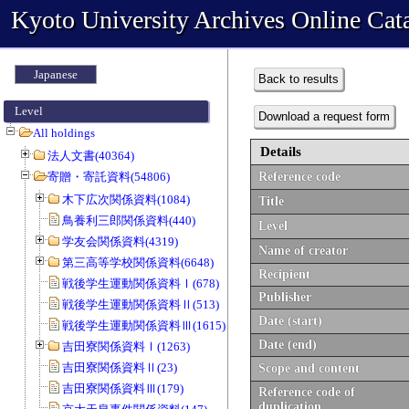
Kyoto University Archives Online Cat
Japanese
Back to results
Level
Download a request form
All holdings
Details
法人文書(40364)
寄贈・寄託資料(54806)
Reference code
木下広次関係資料(1084)
Title
鳥養利三郎関係資料(440)
Level
学友会関係資料(4319)
Name of creator
第三高等学校関係資料(6648)
Recipient
戦後学生運動関係資料Ⅰ(678)
Publisher
戦後学生運動関係資料Ⅱ(513)
Date (start)
戦後学生運動関係資料Ⅲ(1615)
Date (end)
吉田寮関係資料Ⅰ(1263)
吉田寮関係資料Ⅱ(23)
Scope and content
吉田寮関係資料Ⅲ(179)
Reference code of
duplication