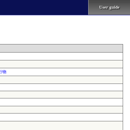
User guide
行物