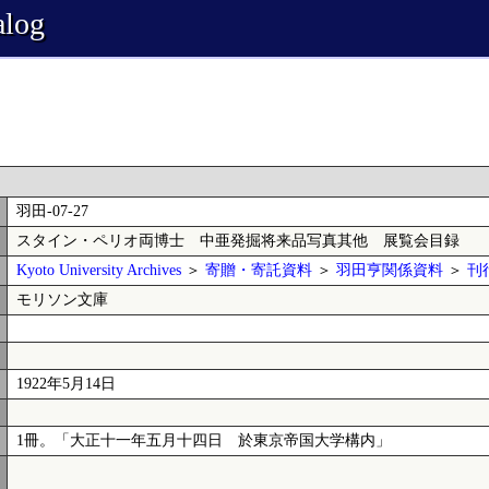
alog
羽田-07-27
スタイン・ペリオ両博士 中亜発掘将来品写真其他 展覧会目録
Kyoto University Archives
＞
寄贈・寄託資料
＞
羽田亨関係資料
＞
刊
モリソン文庫
1922年5月14日
1冊。「大正十一年五月十四日 於東京帝国大学構内」